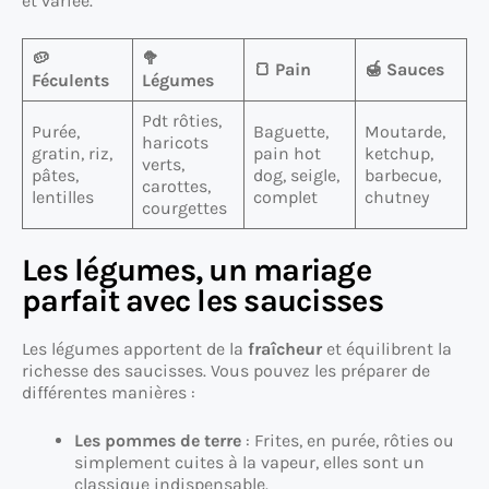
et variée.
🥔
🥦
🍞 Pain
🍯 Sauces
Féculents
Légumes
Pdt rôties,
Purée,
Baguette,
Moutarde,
haricots
gratin, riz,
pain hot
ketchup,
verts,
pâtes,
dog, seigle,
barbecue,
carottes,
lentilles
complet
chutney
courgettes
Les légumes, un mariage
parfait avec les saucisses
Les légumes apportent de la
fraîcheur
et équilibrent la
richesse des saucisses. Vous pouvez les préparer de
différentes manières :
Les pommes de terre
: Frites, en purée, rôties ou
simplement cuites à la vapeur, elles sont un
classique indispensable.